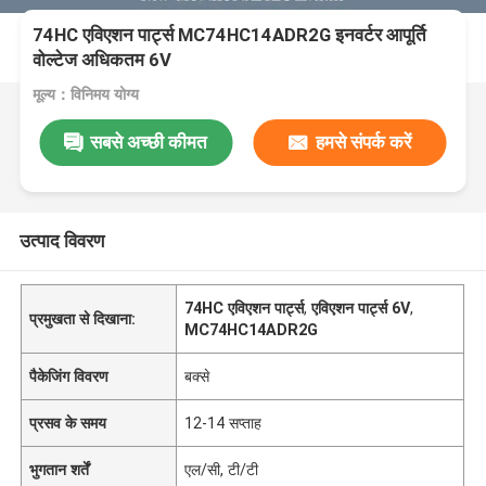
74HC एविएशन पार्ट्स MC74HC14ADR2G इनवर्टर आपूर्ति
वोल्टेज अधिकतम 6V
मूल्य：विनिमय योग्य
सबसे अच्छी कीमत
हमसे संपर्क करें
उत्पाद विवरण
74HC एविएशन पार्ट्स
,
एविएशन पार्ट्स 6V
,
प्रमुखता से दिखाना:
MC74HC14ADR2G
पैकेजिंग विवरण
बक्से
प्रसव के समय
12-14 सप्ताह
भुगतान शर्तें
एल/सी, टी/टी