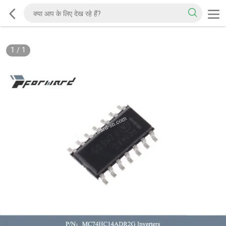
1
/
1