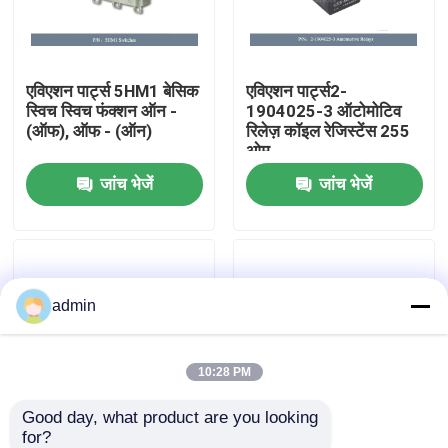
हमारे बारे में
एविएशन पार्ट्स 5HM1 बेसिक
एविएशन पार्ट्स2-
स्विच स्विच फंक्शन ऑन -
1904025-3 ऑटोमोटिव
कारखाने का दौरा
(ऑफ), ऑफ - (ऑन)
रिलेज़ कॉइल रेजिस्टेंस 255
ओम
जांच भेजें
जांच भेजें
गुणवत्ता नियंत्रण
हमसे संपर्क करें
admin
समाचार
उद्धरण मांगें
10:28 PM
Good day, what product are you looking 
एविएशन पार्ट्स
for?
एविएशन पार्ट्स XQV300-
एविएशन पार्ट्स 700-001-