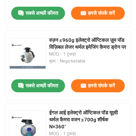
सबसे अच्छी कीमत
हमसे संपर्क करें
वज़न ≤960g इलेक्ट्रो ऑप्टिकल ज़ूम पॉड
विज़िबल लेजर थर्मल इमेजिंग कैमरा ड्रोन पर
MOQ：1 टुकड़ा
मूल्य：Negotiatable
सबसे अच्छी कीमत
हमसे संपर्क करें
घर
ईगल आई इलेक्ट्रो ऑप्टिकल पॉड यूएवी
उत्पाद
थर्मल कैमरा वजन ≤700g शीर्षक
N×360°
विडियो
MOQ：1 टुकड़ा