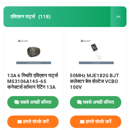
एविएशन पार्ट्स
(118)
13A 6 स्थिति एविएशन पार्ट्स
50MHz MJE182G BJT
MS3106A14S-6S
कलेक्टर बेस वोल्टेज VCBO
कनेक्टर्स वर्तमान रेटिंग 13A
100V
सबसे अच्छी कीमत
सबसे अच्छी कीमत
हमसे संपर्क करें
हमसे संपर्क करें