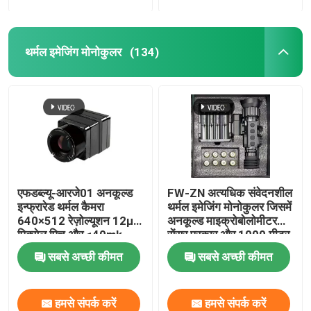
थर्मल इमेजिंग मोनोकुलर
(134)
एफडब्ल्यू-आरजे01 अनकूल्ड
FW-ZN अत्यधिक संवेदनशील
इन्फ्रारेड थर्मल कैमरा
थर्मल इमेजिंग मोनोकुलर जिसमें
640×512 रेज़ोल्यूशन 12µm
अनकूल्ड माइक्रोबोलोमीटर
पिक्सेल पिच और ≤40mk
सेंसर प्रकार और 1000 मीटर
NETD के साथ औद्योगिक
की पहचान सीमा है
सबसे अच्छी कीमत
सबसे अच्छी कीमत
पहचान के लिए
हमसे संपर्क करें
हमसे संपर्क करें