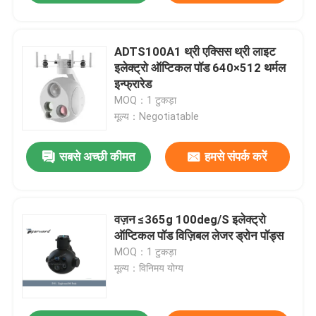
ADTS100A1 थ्री एक्सिस थ्री लाइट
इलेक्ट्रो ऑप्टिकल पॉड 640×512 थर्मल
इन्फ्रारेड
MOQ：1 टुकड़ा
मूल्य：Negotiatable
सबसे अच्छी कीमत
हमसे संपर्क करें
वज़न ≤365g 100deg/S इलेक्ट्रो
ऑप्टिकल पॉड विज़िबल लेजर ड्रोन पॉड्स
MOQ：1 टुकड़ा
मूल्य：विनिमय योग्य