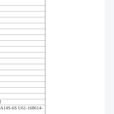
ी
A14S-6S U61-168614-