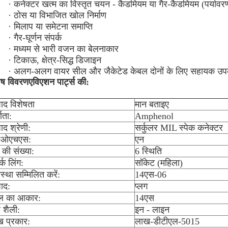
· कनेक्टर खत्म का विस्तृत चयन - कैडमियम या गैर-कैडमियम (पर्यावर
· ठोस या विभाजित खोल निर्माण
· मिलाप या समेटना समाप्ति
· गैर-घूर्णन संपर्क
· मध्यम से भारी वजन का बेलनाकार
· टिकाऊ, क्षेत्र-सिद्ध डिजाइन
· अलग-अलग वायर सील और जैकेटेड केबल दोनों के लिए सहायक उ
ेष विवरण
एविएशन पार्ट्स की
:
पाद विशेषता
मान बताइए
माता:
Amphenol
पाद श्रेणी:
सर्कुलर MIL स्पेक कनेक्टर
ओएचएस:
एन
ं की संख्या:
6 स्थिति
्क लिंग:
सॉकेट (महिला)
वस्था सम्मिलित करें:
14एस-06
पाद:
प्लग
ल का आकार:
14एस
 शैली:
इन - लाइन
 प्रकार:
लाख-डीटीएल-5015