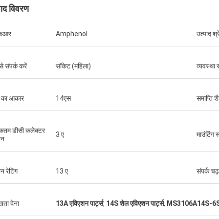
पाद विवरण
फआर
Amphenol
उत्पाद श्
ग्रेग ब्लेड्स
्छी सेवा, सबसे अच्छी कीमत 2आशा है कि हम
से संपर्क करें
सॉकेट (महिला)
व्यवस्था 
ें एक साथ अधिक व्यापार कर सकते हैं। 3चूंकि
ा इतनी अच्छी है, मैं नानचांग CJ-6 बंधुता के
n फॉरवर्ड के बारे में अच्छा शब्द फैलाऊंगा।
 का आकार
14एस
समाप्ति श
कतम डीसी कलेक्टर
3 ए
माउंटिंग 
ान
ान रेटिंग
13 ए
संपर्क चढ
ुखता देना
13A एविएशन पार्ट्स
,
14S शेल एविएशन पार्ट्स
,
MS3106A14S-6