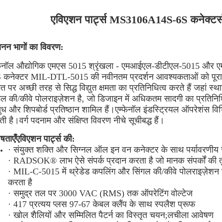
एविएशन पार्ट्स MS3106A14S-6S कनेक्टर्स व
ानन भागों का विवरण:
फेनॉल औद्योगिक एमएस 5015 श्रृंखला - एमआईएल-डीटीएल-5015 और 
कनेक्टर MIL-DTL-5015 की नवीनतम प्रदर्शन आवश्यकताओं को पूरा करत
त पर अच्छी तरह से सिद्ध विद्युत क्षमता का प्रतिनिधित्व करते हैं जहां 
गल की/कीवे पोलराइज़ेशन है, जो डिजाइन में अधिकतम सादगी का प्रतिनिधि
ध और शिपबोर्ड प्रतिष्ठान शामिल हैं।एम्फेनॉल इंडस्ट्रियल ऑपरेशंस विभ
ती है।वर्ग पदनाम और संक्षिप्त विवरण नीचे सूचीबद्ध हैं।
ेषताएँ
एविएशन पार्ट्स की
:
· संयुक्त शक्ति और सिग्नल ऑल इन वन कनेक्टर के साथ पर्यावरणीय 
· RADSOK® लाभ ऐसे संपर्क प्रदान करता है जो मानक संपर्कों की त
· MIL-C-5015 में थ्रेडेड कपलिंग और सिंगल की/कीवे पोलराइज़ेशन 
करता है
· समुद्र तल पर 3000 VAC (RMS) तक ऑपरेटिंग वोल्टेज
· 417 प्रत्यय प्लस 97-67 केबल क्लैंप के साथ स्पलैश प्रूफ
· खोल शैलियों और सम्मिलित पैटर्न का विस्तृत चयन;लचीला आवेषण