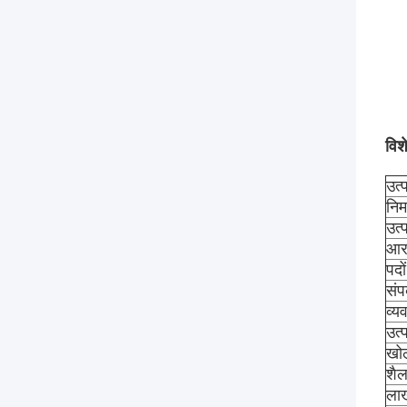
विश
उत्
निर्
उत्
आर
पदो
संपर
व्य
उत्
खो
शैल
लाख