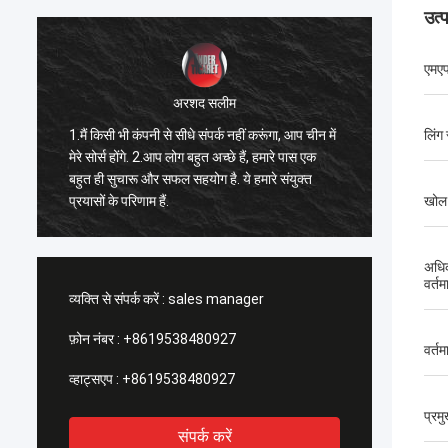
उत्
एमए
अरशद सलीम
1.मैं किसी भी कंपनी से सीधे संपर्क नहीं करूंगा, आप चीन में
1सबसे अच
लिंग 
मेरे सोर्स होंगे. 2.आप लोग बहुत अच्छे हैं, हमारे पास एक
भविष्य म
बहुत ही सुचारू और सफल सहयोग है. ये हमारे संयुक्त
आपकी सेव
प्रयासों के परिणाम हैं.
बीच Xixia
खोल
अधि
वर्तम
व्यक्ति से संपर्क करें :
sales manager
फ़ोन नंबर :
+8619538480927
वर्तम
व्हाट्सएप :
+8619538480927
प्रम
संपर्क करें