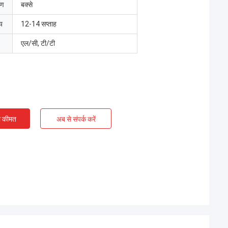
रण
बक्से
य
12-14 सप्ताह
एल/सी, टी/टी
ी कीमत
अब से संपर्क करें