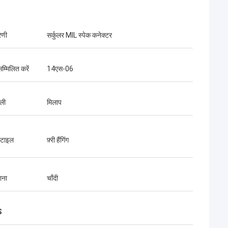
रेणी
सर्कुलर MIL स्पेक कनेक्टर
सम्मिलित करें
14एस-06
ैली
मिलाप
स्टाइल
फ़्री हैंगिंग
़ाना
चाँदी
S