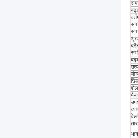
समा
बढ़
वर्त
संप
संप
शृं
ब्रै
संभ
बढ़
उत्
योग
छिल
शैल
फैक
उपश
व्य
वेल्
तार
भाग