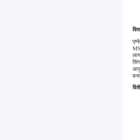
विम
एम्
MS 
लाग
सिं
आयु
बना
विश