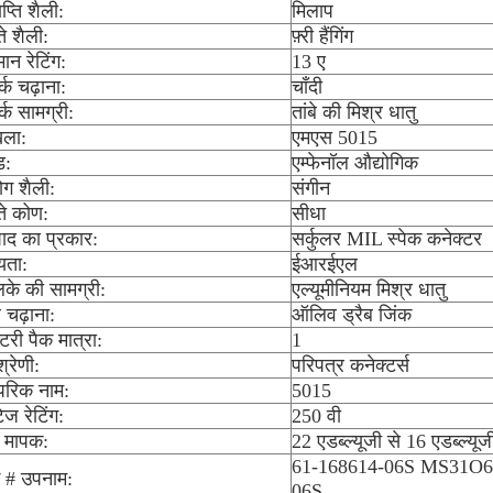
प्ति शैली:
मिलाप
ते शैली:
फ़्री हैंगिंग
मान रेटिंग:
13 ए
र्क चढ़ाना:
चाँदी
र्क सामग्री:
तांबे की मिश्र धातु
खला:
एमएस 5015
ंड:
एम्फेनॉल औद्योगिक
ोग शैली:
संगीन
ते कोण:
सीधा
पाद का प्रकार:
सर्कुलर MIL स्पेक कनेक्टर
्यता:
ईआरईएल
के की सामग्री:
एल्यूमीनियम मिश्र धातु
 चढ़ाना:
ऑलिव ड्रैब जिंक
्टरी पैक मात्रा:
1
्रेणी:
परिपत्र कनेक्टर्स
ापरिक नाम:
5015
टेज रेटिंग:
250 वी
 मापक:
22 एडब्ल्यूजी से 16 एडब्ल्यूज
61-168614-06S MS31O6
 # उपनाम:
06S