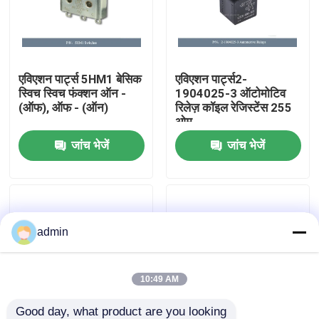
हमारे बारे में
एविएशन पार्ट्स 5HM1 बेसिक
एविएशन पार्ट्स2-
कारखाने का दौरा
स्विच स्विच फंक्शन ऑन -
1904025-3 ऑटोमोटिव
(ऑफ), ऑफ - (ऑन)
रिलेज़ कॉइल रेजिस्टेंस 255
ओम
गुणवत्ता नियंत्रण
जांच भेजें
जांच भेजें
हमसे संपर्क करें
समाचार
admin
उद्धरण मांगें
10:49 AM
एविएशन पार्ट्स
Good day, what product are you looking 