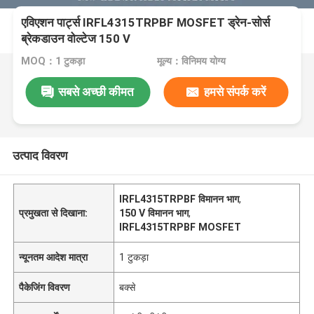
एविएशन पार्ट्स IRFL4315TRPBF MOSFET ड्रेन-सोर्स
ब्रेकडाउन वोल्टेज 150 V
MOQ：1 टुकड़ा
मूल्य：विनिमय योग्य
सबसे अच्छी कीमत
हमसे संपर्क करें
उत्पाद विवरण
IRFL4315TRPBF विमानन भाग
,
प्रमुखता से दिखाना:
150 V विमानन भाग
,
IRFL4315TRPBF MOSFET
न्यूनतम आदेश मात्रा
1 टुकड़ा
पैकेजिंग विवरण
बक्से