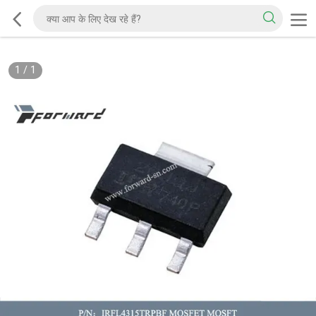
1
/
1