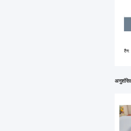
टैग:
अनुशंसित