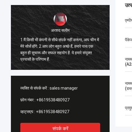
उत्
एम्पी
अरशद सलीम
1.मैं किसी भी कंपनी से सीधे संपर्क नहीं करूंगा, आप चीन में
1सबसे अच
पैके
मेरे सोर्स होंगे. 2.आप लोग बहुत अच्छे हैं, हमारे पास एक
भविष्य म
बहुत ही सुचारू और सफल सहयोग है. ये हमारे संयुक्त
आपकी सेव
प्रयासों के परिणाम हैं.
बीच Xixia
नामम
(A2
नामम
व्यक्ति से संपर्क करें :
sales manager
(डब्ल
फ़ोन नंबर :
+8619538480927
प्रम
व्हाट्सएप :
+8619538480927
संपर्क करें