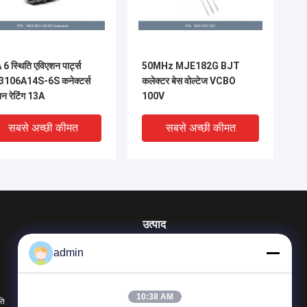
6 स्थिति एविएशन पार्ट्स
50MHz MJE182G BJT
106A14S-6S कनेक्टर्स
कलेक्टर बेस वोल्टेज VCBO
मान रेटिंग 13A
100V
सबसे अच्छी कीमत
सबसे अच्छी कीमत
उत्पाद
एविएशन पार्ट्स
admin
थर्मल इमेजिंग मोनोकुलर
लेजर रेंजफाइंडर मॉड्यूल
10:38 AM
ति
सभी श्रेणियाँ