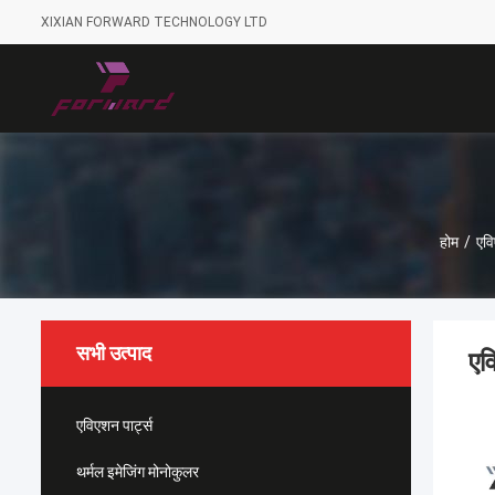
XIXIAN FORWARD TECHNOLOGY LTD
होम
/
एवि
सभी उत्पाद
एव
एविएशन पार्ट्स
थर्मल इमेजिंग मोनोकुलर