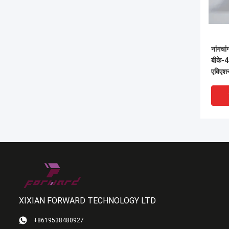
नांगचां
बीके-4
एविएशन 
XIXIAN FORWARD TECHNOLOGY LTD
+8619538480927