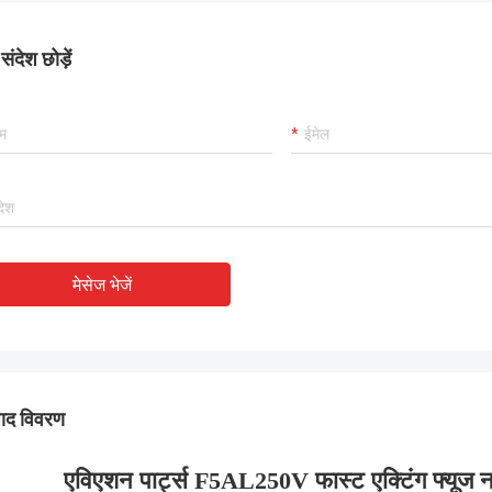
ंदेश छोड़ें
मेसेज भेजें
पाद विवरण
एविएशन पार्ट्स F5AL250V फास्ट एक्टिंग फ्यूज 