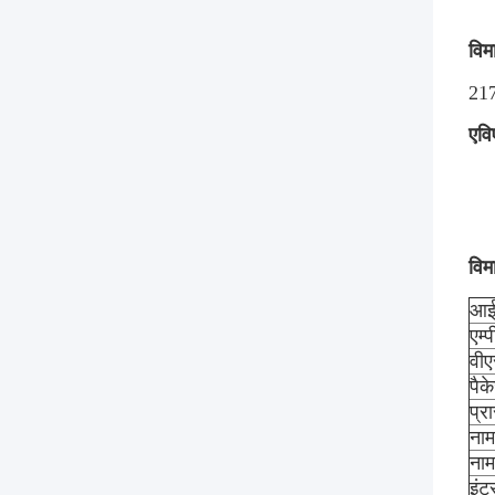
विम
217
एवि
विम
आई
एम्
वीए
पै
प्र
नाम
नाम
इंटर