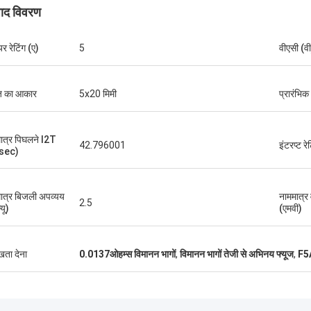
पाद विवरण
यर रेटिंग (ए)
5
वीएसी (वी
ग्रेग ब्लेड्स
्छी सेवा, सबसे अच्छी कीमत 2आशा है कि हम
ज का आकार
5x20 मिमी
प्रारंभिक
ें एक साथ अधिक व्यापार कर सकते हैं। 3चूंकि
ा इतनी अच्छी है, मैं नानचांग CJ-6 बंधुता के
n फॉरवर्ड के बारे में अच्छा शब्द फैलाऊंगा।
ात्र पिघलने I2T
42.796001
इंटरप्ट रे
sec)
ात्र बिजली अपव्यय
नाममात्र 
2.5
्यू)
(एमवी)
ुखता देना
0.0137ओहम्स विमानन भागों
,
विमानन भागों तेजी से अभिनय फ्यूज
,
F5