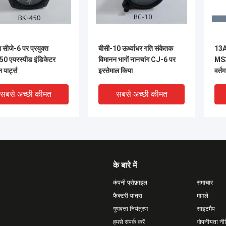
ग सीजे-6 पर प्रयुक्त
बीसी-10 ऊर्ध्वाधर गति संकेतक
13A 
50 एयरस्पीड इंडिकेटर
विमानन भागों नानचांग CJ-6 पर
MS3
पार्ट्स
इस्तेमाल किया
वर्त
सबसे अच्छी कीमत
सबसे अच्छी कीमत
के बारे में
कंपनी प्रोफ़ाइल
समाचार
फैक्टरी यात्रा
मामले
गुणवत्ता नियंत्रण
साइटमैप
हमसे संपर्क करें
गोपनीयता नी