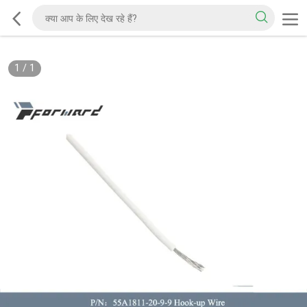
1
/
1