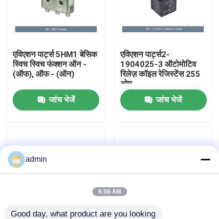
हमारे बारे में
एविएशन पार्ट्स 5HM1 बेसिक
एविएशन पार्ट्स2-
कारखाने का दौरा
स्विच स्विच फंक्शन ऑन -
1904025-3 ऑटोमोटिव
(ऑफ), ऑफ - (ऑन)
रिलेज़ कॉइल रेजिस्टेंस 255
ओम
गुणवत्ता नियंत्रण
जांच भेजें
जांच भेजें
हमसे संपर्क करें
समाचार
admin
उद्धरण मांगें
6:58 AM
एविएशन पार्ट्स
Good day, what product are you looking 