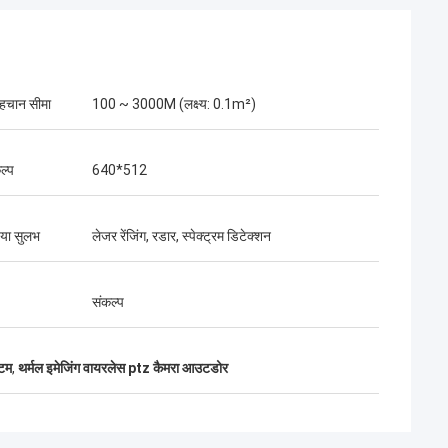
पहचान सीमा
100 ~ 3000M (लक्ष्य: 0.1m²)
ल्प
640*512
 या सुलभ
लेजर रेंजिंग, रडार, स्पेक्ट्रम डिटेक्शन
संकल्प
टम
,
थर्मल इमेजिंग वायरलेस ptz कैमरा आउटडोर