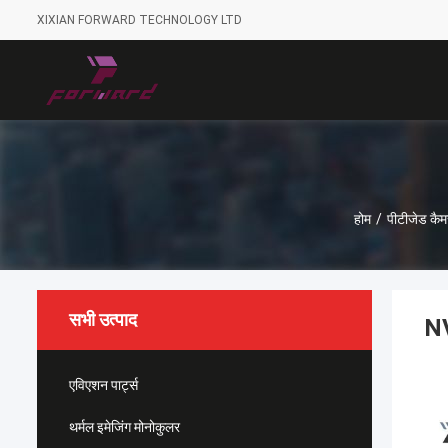
XIXIAN FORWARD TECHNOLOGY LTD
होम
/
पीटीजेड कैम
सभी उत्पाद
NV
एविएशन पार्ट्स
थर्मल इमेजिंग मोनोकुलर