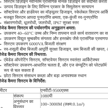
सिस्टम डिज़ाइन नवीनतम प्रासंगिक मानक डिज़ाइन को संदर्भित करता 
उत्पाद डिज़ाइन के लिए विभिन्न प्रकार के सिमुलेशन सत्यापन
सॉफ्टवेयर और हार्डवेयर का मॉड्यूलर डिजाइन, स्केलेबल सिस्टम आर्कि
मजबूत सिस्टम आपदा पुनर्प्राप्ति क्षमता, एक-कुंजी स्व-पुनर्प्राप्ति
संक्षारणरोधी, धूलरोधी, जलरोधी, IP67 सुरक्षा स्तर
ीजेड कैमरा सिस्टम की पर्यावरणीय अनुकूलन क्षमता:
उपकरण 40--60°C उच्च और निम्न तापमान वाले कार्य वातावरण का सम
उपकरण विद्युत चुम्बकीय संगतता और हस्तक्षेप जैसे प्रासंगिक प्रमाणप
सिस्टम उपकरण 6000VA बिजली संरक्षण
स्व-वसूली बीमा बिजली आपूर्ति सुरक्षा डिजाइन, कम बिजली की खपत, ऑप
ीजेड कैमरा सिस्टम की स्थिरता:
एंबेडेड ऑपरेटिंग सिस्टम, सॉफ्टवेयर सिस्टम स्वतंत्र आर्किटेक्चर
सॉफ़्टवेयर उपकरण-आधारित चलता है, और एज कंप्यूटिंग को प्लेटफ़ॉर्म
रूप से चल सकता है
छोटा सिस्टम संसाधन कब्ज़ा और बड़ा अनावश्यक स्थान
ीजेड कैमरा सिस्टम के विनिर्देश:
ामीटर
एनवीटी-9500एक्स
संकल्प
1080पी
अनुसंधान का
100~3000M (लक्ष्य:0.1m²)
विस्तार