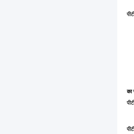
पीट
का 
पीट
पीट