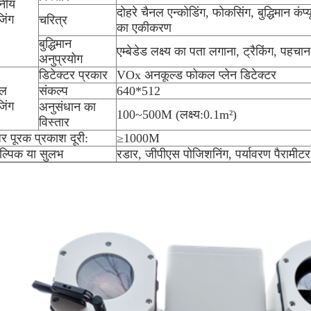
शनीय
दोहरे चैनल एन्कोडिंग, फोकसिंग, बुद्धिमान कं
जिंग
चरित्र
का एकीकरण
बुद्धिमान
एम्बेडेड लक्ष्य का पता लगाना, ट्रैकिंग, पहचान
अनुप्रयोग
डिटेक्टर प्रकार
VOx अनकूल्ड फोकल प्लेन डिटेक्टर
मल
संकल्प
640*512
जिंग
अनुसंधान का
100~500M (लक्ष्य:0.1m²)
विस्तार
र पूरक प्रकाश दूरी:
≥1000M
ल्पिक या सुलभ
रडार, जीपीएस पोजिशनिंग, पर्यावरण पैरामीट