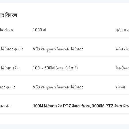
पाद विवरण
ग्रेग ब्लेड्स
नीय संकल्प
1080 पी
दर्शनीय 
्छी सेवा, सबसे अच्छी कीमत 2आशा है कि हम
ें एक साथ अधिक व्यापार कर सकते हैं। 3चूंकि
ल डिटेक्टर प्रकार
VOx अनकूल्ड फोकल प्लेन डिटेक्टर
थर्मल संक
ा इतनी अच्छी है, मैं नानचांग CJ-6 बंधुता के
n फॉरवर्ड के बारे में अच्छा शब्द फैलाऊंगा।
 डिटेक्शन रेंज
100 ~ 500M (लक्ष्य: 0.1m²)
वैकल्पिक
क्टर प्रकार
VOx अनकूल्ड फोकल प्लेन डिटेक्टर
संकल्प
ुखता देना
100M डिटेक्शन रेंज PTZ कैमरा सिस्टम
,
3000M PTZ कैमरा सिस्