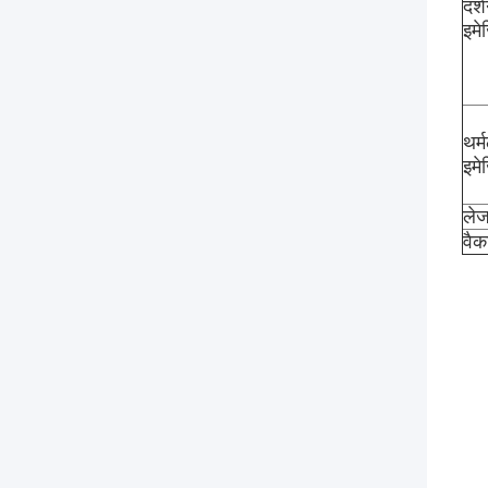
दर्
इमे
थर्
इमे
लेज
वैक