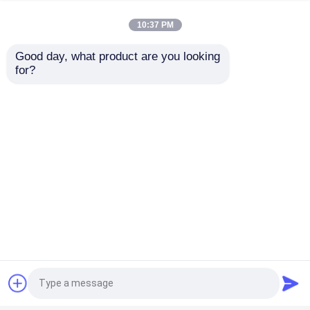
10:37 PM
सीजे-6 विमान के पुर्जे
Good day, what product are you looking 
for?
एंटी ड्रोन सिस्टम
विमान रखरखाव उपकरण
विमान 1220*1110 विमान
500*150 हवाई जहाज सहायक
सहायक कॉकपिट बल्कहेड
उपकरण मुख्य पहिया टायर
खतरनाक सामान का कैबिनेट
जांच भेजें
जांच भेजें
होम
हमारे बारे में
हमसे संपर्क करें
Desktop Site
साइटमैप
गोपनीयता नीति