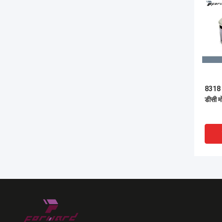
8318 4
डीसी म