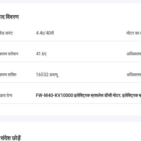
पाद विवरण
ग्रेग ब्लेड्स
ोड करंट
4.4ए/40वी
मोटर का
्छी सेवा, सबसे अच्छी कीमत 2आशा है कि हम
ें एक साथ अधिक व्यापार कर सकते हैं। 3चूंकि
तम वर्तमान
41.6ए
अधिकतम 
ा इतनी अच्छी है, मैं नानचांग CJ-6 बंधुता के
n फॉरवर्ड के बारे में अच्छा शब्द फैलाऊंगा।
कतम शक्ति
16532 डब्ल्यू
अधिकतम
ुखता देना
FW-M40-KV10000 इलेक्ट्रिक ब्रशलेस डीसी मोटर
,
इलेक्ट्रिक 
ंदेश छोड़ें