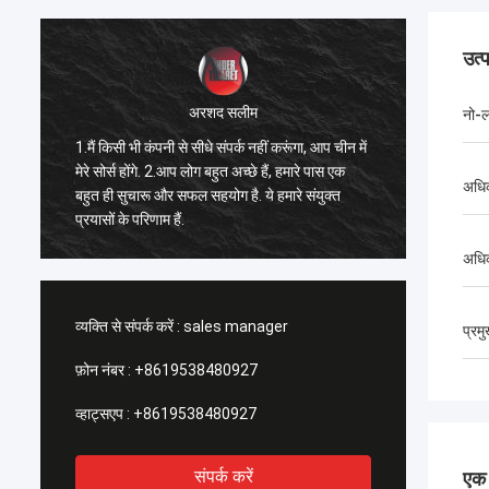
उत्
अरशद सलीम
नो-ल
1.मैं किसी भी कंपनी से सीधे संपर्क नहीं करूंगा, आप चीन में
1सबसे अच
मेरे सोर्स होंगे. 2.आप लोग बहुत अच्छे हैं, हमारे पास एक
भविष्य म
अधिक
बहुत ही सुचारू और सफल सहयोग है. ये हमारे संयुक्त
आपकी सेव
प्रयासों के परिणाम हैं.
बीच Xixia
अधि
व्यक्ति से संपर्क करें :
sales manager
प्रम
फ़ोन नंबर :
+8619538480927
व्हाट्सएप :
+8619538480927
संपर्क करें
एक स