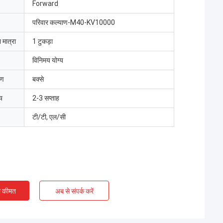
Forward
परिवार कल्याण-M40-KV10000
 मात्रा
1 टुकड़ा
विनिमय योग्य
रण
बक्से
य
2-3 सप्ताह
टी/टी, एल/सी
ी कीमत
अब से संपर्क करें