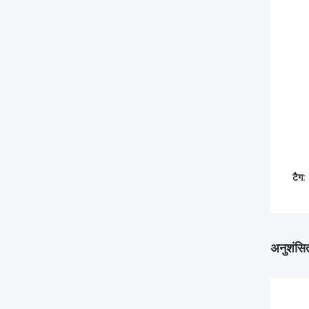
टैग:
अनुशंसित