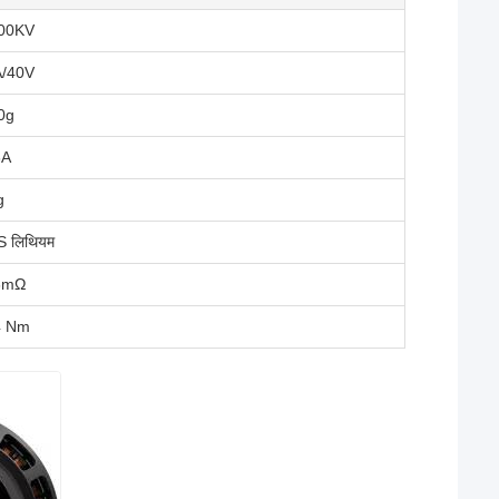
00KV
A/40V
0g
6A
g
S लिथियम
3mΩ
4 Nm