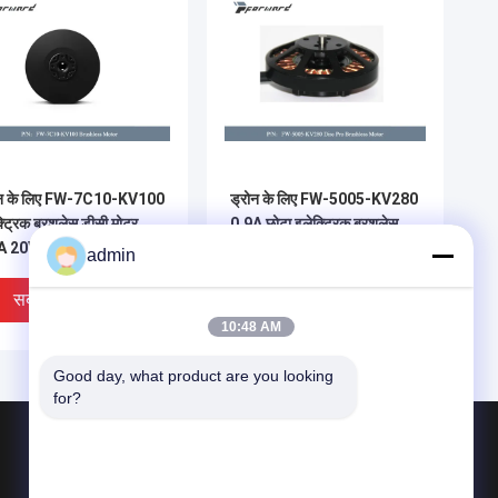
ोन के लिए FW-7C10-KV100
ड्रोन के लिए FW-5005-KV280
्ट्रिक ब्रशलेस डीसी मोटर
0.9A छोटा इलेक्ट्रिक ब्रशलेस
A 20V
डीसी मोटर डिस्क मोटरडिस्क
admin
500W
सबसे अच्छी कीमत
सबसे अच्छी कीमत
10:48 AM
Good day, what product are you looking 
for?
उत्पाद
एविएशन पार्ट्स